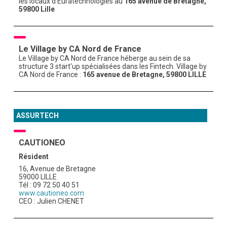
les locaux d'Euratechnologies au
165 avenue de Bretagne,
59800 Lille
GRAVITY
PUBLICATIONS
Le Village by CA Nord de France
Le Village by CA Nord de France héberge au sein de sa
structure 3 start'up spécialisées dans les Fintech. Village by
CA Nord de France :
165 avenue de Bretagne, 59800 LILLE
NOUS REJOINDRE
ASSURTECH
CAUTIONEO
Résident
16, Avenue de Bretagne
59000 LILLE
Tél : 09 72 50 40 51
www.cautioneo.com
CEO : Julien CHENET