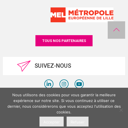
TOUS NOS PARTENAIRES
SUIVEZ-NOUS
Nous utilisons des cookies pour vous garantir la meilleure
Politique de confidentialité
expérience sur notre site. Si vous continuez à utiliser ce
dernier, nous considérerons que vous acceptez l'utilisation des
Mentions légales
cookies.
©LesPlacesTertiaires 2026
Accepter
Refuser