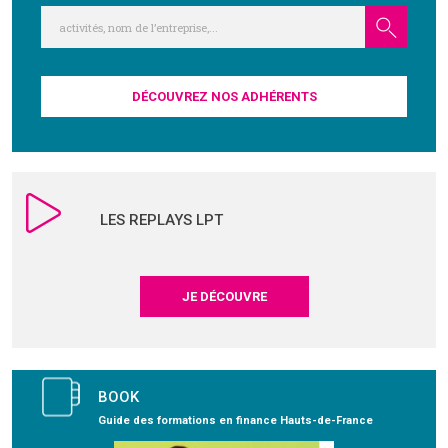
GRAVITY
PUBLICATIONS
DÉCOUVREZ NOS ADHÉRENTS
NOUS REJOINDRE
LES REPLAYS LPT
JE DÉCOUVRE
BOOK
Guide des formations en finance Hauts-de-France