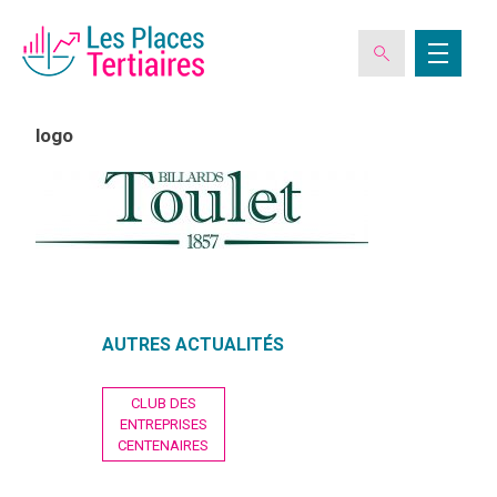
logo
ESPACE ADHÉRENT
L’ASSOCIATION
LES CLUBS DES PLACES TERTIAIRES
AUTRES ACTUALITÉS
Navigation
VERIQUALIS
CLUB DES
de
ENTREPRISES
l’article
CENTENAIRES
EVÉNEMENTS