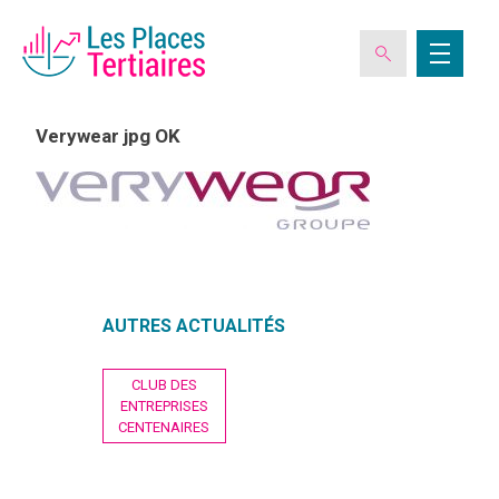
Verywear jpg OK
ESPACE ADHÉRENT
L’ASSOCIATION
AUTRES ACTUALITÉS
LES CLUBS DES PLACES TERTIAIRES
Navigation
CLUB DES
de
VERIQUALIS
ENTREPRISES
l’article
CENTENAIRES
EVÉNEMENTS