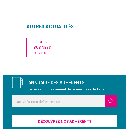
GRAVITY
AUTRES ACTUALITÉS
PUBLICATIONS
Navigation
EDHEC
NOUS REJOINDRE
de
BUSINESS
l’article
SCHOOL
ANNUAIRE DES ADHÉRENTS
Le réseau professionnel de référence du tertiaire
DÉCOUVREZ NOS ADHÉRENTS