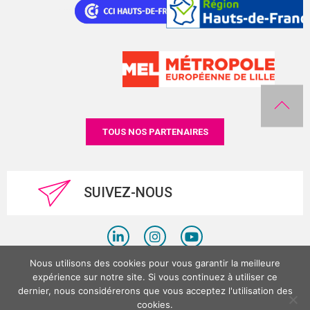
TOUS NOS PARTENAIRES
SUIVEZ-NOUS
Nous utilisons des cookies pour vous garantir la meilleure
Politique de confidentialité
expérience sur notre site. Si vous continuez à utiliser ce
dernier, nous considérerons que vous acceptez l'utilisation des
Mentions légales
cookies.