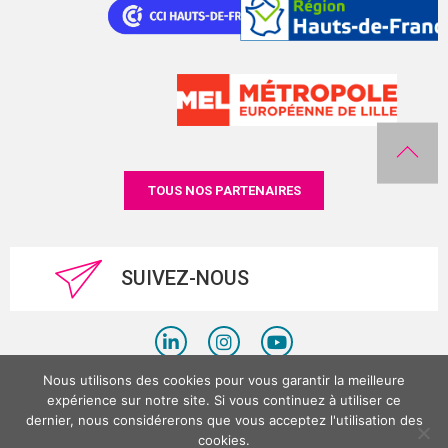
TOUS NOS PARTENAIRES
SUIVEZ-NOUS
Nous utilisons des cookies pour vous garantir la meilleure
Politique de confidentialité
expérience sur notre site. Si vous continuez à utiliser ce
dernier, nous considérerons que vous acceptez l'utilisation des
Mentions légales
cookies.