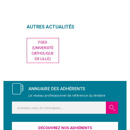
GRAVITY
AUTRES ACTUALITÉS
PUBLICATIONS
Navigation
FGES
NOUS REJOINDRE
de
(UNIVERSITÉ
l’article
CATHOLIQUE
DE LILLE)
ANNUAIRE DES ADHÉRENTS
Le réseau professionnel de référence du tertiaire
DÉCOUVREZ NOS ADHÉRENTS