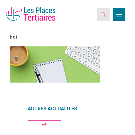
hei
ESPACE ADHÉRENT
L’ASSOCIATION
LES CLUBS DES PLACES TERTIAIRES
AUTRES ACTUALITÉS
VERIQUALIS
Navigation
HEI
EVÉNEMENTS
de