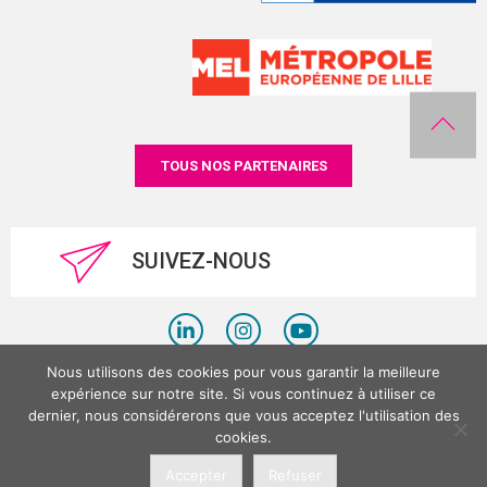
TOUS NOS PARTENAIRES
SUIVEZ-NOUS
Nous utilisons des cookies pour vous garantir la meilleure
Politique de confidentialité
expérience sur notre site. Si vous continuez à utiliser ce
dernier, nous considérerons que vous acceptez l'utilisation des
Mentions légales
cookies.
©LesPlacesTertiaires 2026
Accepter
Refuser