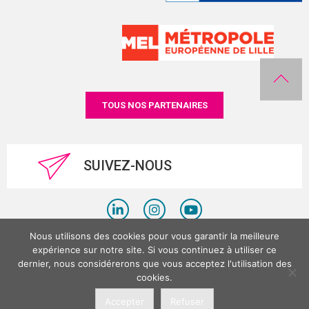
TOUS NOS PARTENAIRES
SUIVEZ-NOUS
Nous utilisons des cookies pour vous garantir la meilleure
Politique de confidentialité
expérience sur notre site. Si vous continuez à utiliser ce
dernier, nous considérerons que vous acceptez l'utilisation des
Mentions légales
cookies.
©LesPlacesTertiaires 2026
Accepter
Refuser