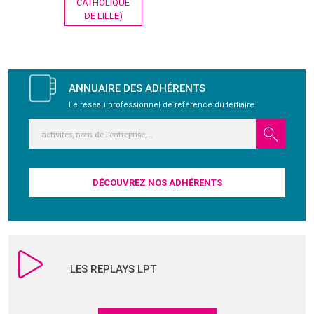
l’article
CATHOLIQUE
DE LILLE)
GRAVITY
PUBLICATIONS
ANNUAIRE DES ADHÉRENTS
Le réseau professionnel de référence du tertiaire
NOUS REJOINDRE
DÉCOUVREZ NOS ADHÉRENTS
LES REPLAYS LPT