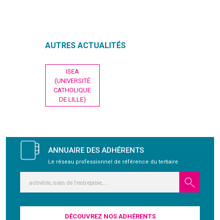
GRAVITY
AUTRES ACTUALITÉS
PUBLICATIONS
Navigation
ISEA
NOUS REJOINDRE
de
(UNIVERSITÉ
l’article
CATHOLIQUE
DE LILLE)
ANNUAIRE DES ADHÉRENTS
Le réseau professionnel de référence du tertiaire
DÉCOUVREZ NOS ADHÉRENTS