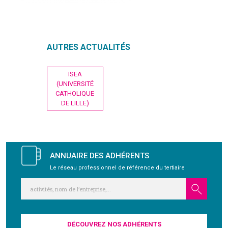
GRAVITY
AUTRES ACTUALITÉS
PUBLICATIONS
Navigation
ISEA
NOUS REJOINDRE
de
(UNIVERSITÉ
l’article
CATHOLIQUE
DE LILLE)
ANNUAIRE DES ADHÉRENTS
Le réseau professionnel de référence du tertiaire
DÉCOUVREZ NOS ADHÉRENTS