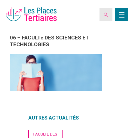
06 – FACULTe DES SCIENCES ET
TECHNOLOGIES
ESPACE ADHÉRENT
L’ASSOCIATION
LES CLUBS DES PLACES TERTIAIRES
VERIQUALIS
AUTRES ACTUALITÉS
EVÉNEMENTS
Navigation
FACULTÉ DES