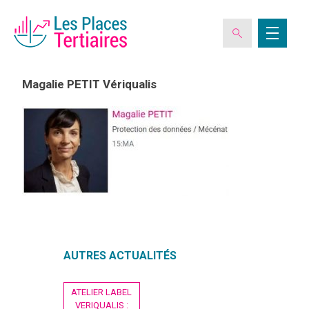
Magalie PETIT Vériqualis
ESPACE ADHÉRENT
L’ASSOCIATION
LES CLUBS DES PLACES TERTIAIRES
VERIQUALIS
AUTRES ACTUALITÉS
Navigation
EVÉNEMENTS
ATELIER LABEL
de
VERIQUALIS :