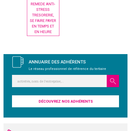
l’article
REMEDE ANTI-
STRESS
GRAVITY
TRESORERIE,
SE FAIRE PAYER
EN TEMPS ET
PUBLICATIONS
EN HEURE
NOUS REJOINDRE
ANNUAIRE DES ADHÉRENTS
Le réseau professionnel de référence du tertiaire
DÉCOUVREZ NOS ADHÉRENTS