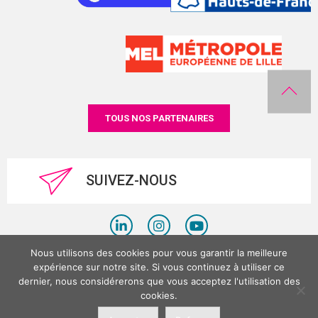
TOUS NOS PARTENAIRES
SUIVEZ-NOUS
Nous utilisons des cookies pour vous garantir la meilleure
Politique de confidentialité
expérience sur notre site. Si vous continuez à utiliser ce
dernier, nous considérerons que vous acceptez l'utilisation des
Mentions légales
cookies.
©LesPlacesTertiaires 2026