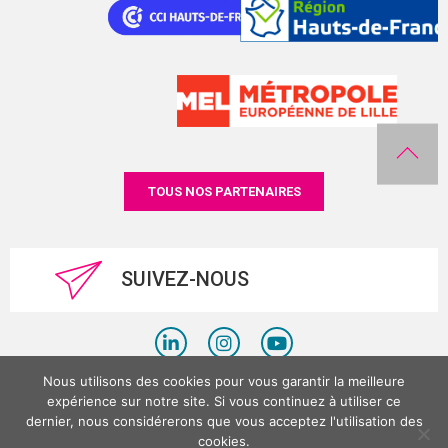
TOUS NOS PARTENAIRES
SUIVEZ-NOUS
Nous utilisons des cookies pour vous garantir la meilleure
Politique de confidentialité
expérience sur notre site. Si vous continuez à utiliser ce
dernier, nous considérerons que vous acceptez l'utilisation des
Mentions légales
cookies.