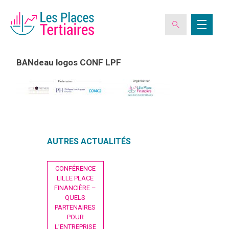
BANdeau logos CONF LPF
ESPACE ADHÉRENT
L’ASSOCIATION
AUTRES ACTUALITÉS
LES CLUBS DES PLACES TERTIAIRES
Navigation
CONFÉRENCE
de
LILLE PLACE
VERIQUALIS
l’article
FINANCIÈRE –
QUELS
PARTENAIRES
EVÉNEMENTS
POUR
L’ENTREPRISE