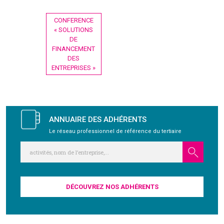
GRAVITY
Navigation
CONFERENCE
de
« SOLUTIONS
l’article
DE
PUBLICATIONS
FINANCEMENT
DES
ENTREPRISES »
NOUS REJOINDRE
ANNUAIRE DES ADHÉRENTS
Le réseau professionnel de référence du tertiaire
DÉCOUVREZ NOS ADHÉRENTS