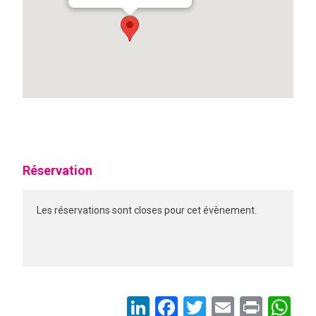
Réservation
Les réservations sont closes pour cet évènement.
LinkedIn
Facebook
Twitter
Email
Print
Wh