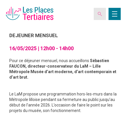
16
MAI
DEJEUNER MENSUEL
16/05/2025 |
12h00 - 14h00
ESPACE ADHÉRENT
Pour ce déjeuner mensuel, nous accueillons
Sébastien
FAUCON, directeur-conservateur du LaM – Lille
L’ASSOCIATION
Métropole Musée d’art moderne, d’art contemporain et
d’art brut.
LES CLUBS DES PLACES TERTIAIRES
Le LaM propose une programmation hors-les-murs dans la
Métropole lilloise pendant sa fermeture au public jusqu’au
VERIQUALIS
début de l’année 2026. L’occasion de faire le point sur les
projets du musée, son fonctionnement.
EVÉNEMENTS