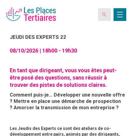
08
OCT
JEUDI DES EXPERTS 22
08/10/2026 |
18h00 - 19h30
ESPACE ADHÉRENT
En tant que dirigeant, vous vous êtes peut-
L’ASSOCIATION
être posé des questions, sans réussir à
trouver des pistes de solutions claires.
LES CLUBS DES PLACES TERTIAIRES
Comment puis-je…
Développer une nouvelle offre
?
Mettre en place une démarche de prospection
?
Amorcer la transmission de mon entreprise ?
VERIQUALIS
EVÉNEMENTS
Les Jeudis des Experts ce sont des ateliers de co-
développement entre pairs, animés par des dirigeants,