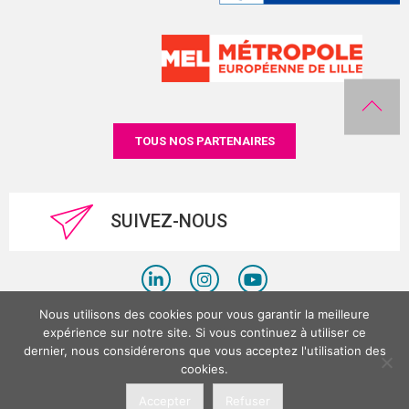
TOUS NOS PARTENAIRES
SUIVEZ-NOUS
Nous utilisons des cookies pour vous garantir la meilleure
Politique de confidentialité
expérience sur notre site. Si vous continuez à utiliser ce
dernier, nous considérerons que vous acceptez l'utilisation des
Mentions légales
cookies.
©LesPlacesTertiaires 2026
Accepter
Refuser