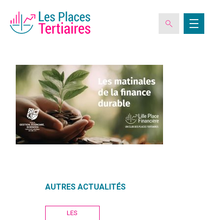
ESPACE ADHÉRENT
L’ASSOCIATION
LES CLUBS DES PLACES TERTIAIRES
VERIQUALIS
AUTRES ACTUALITÉS
EVÉNEMENTS
Navigation
LES