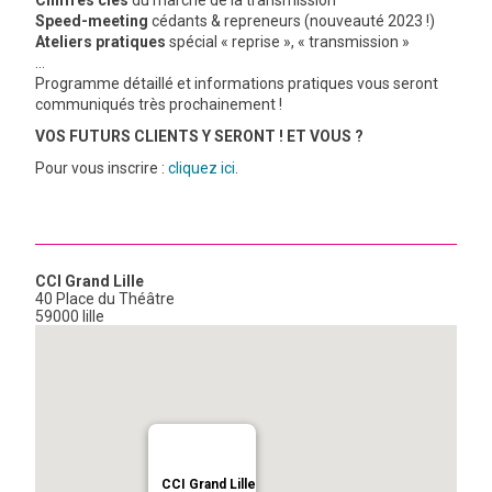
Chiffres clés
du marché de la transmission
Speed-meeting
cédants & repreneurs (nouveauté 2023 !)
GRAVITY
Ateliers pratiques
spécial « reprise », « transmission »
…
Programme détaillé et informations pratiques vous seront
PUBLICATIONS
communiqués très prochainement !
VOS FUTURS CLIENTS Y SERONT ! ET VOUS ?
Pour vous inscrire :
cliquez ici
NOUS REJOINDRE
.
CCI Grand Lille
40 Place du Théâtre
59000 lille
CCI Grand Lille