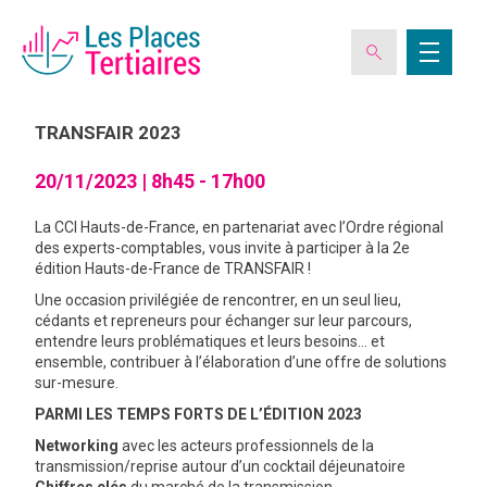
20
NOV
TRANSFAIR 2023
20/11/2023 |
8h45 - 17h00
ESPACE ADHÉRENT
La CCI Hauts-de-France, en partenariat avec l’Ordre régional
des experts-comptables, vous invite à participer à la 2e
L’ASSOCIATION
édition Hauts-de-France de TRANSFAIR !
Une occasion privilégiée de rencontrer, en un seul lieu,
cédants et repreneurs pour échanger sur leur parcours,
LES CLUBS DES PLACES TERTIAIRES
entendre leurs problématiques et leurs besoins… et
ensemble, contribuer à l’élaboration d’une offre de solutions
sur-mesure.
VERIQUALIS
PARMI LES TEMPS FORTS DE L’ÉDITION 2023
Networking
avec les acteurs professionnels de la
EVÉNEMENTS
transmission/reprise autour d’un cocktail déjeunatoire