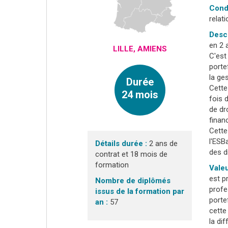
Cond
relat
Descr
en 2 
LILLE, AMIENS
C'est
porte
la ge
Durée
Cette
24 mois
fois 
de dr
finan
Cette
l'ESB
Détails durée :
2 ans de
des d
contrat et 18 mois de
formation
Valeu
est p
Nombre de diplômés
profe
issus de la formation par
porte
an :
57
cette
la dif