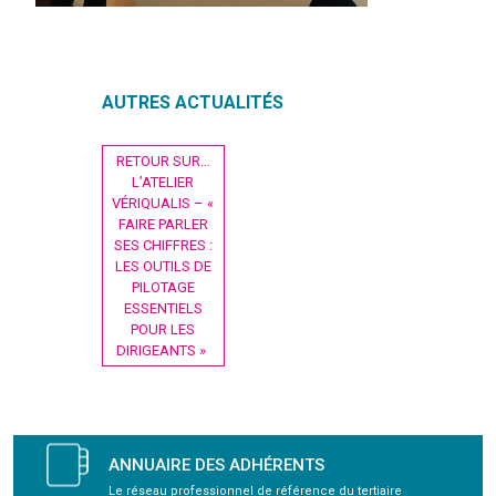
GRAVITY
AUTRES ACTUALITÉS
PUBLICATIONS
Navigation
RETOUR SUR…
NOUS REJOINDRE
de
L’ATELIER
l’article
VÉRIQUALIS – «
FAIRE PARLER
SES CHIFFRES :
LES OUTILS DE
PILOTAGE
ESSENTIELS
POUR LES
DIRIGEANTS »
ANNUAIRE DES ADHÉRENTS
Le réseau professionnel de référence du tertiaire