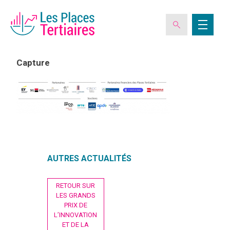
Capture
ESPACE ADHÉRENT
L’ASSOCIATION
LES CLUBS DES PLACES TERTIAIRES
AUTRES ACTUALITÉS
Navigation
VERIQUALIS
RETOUR SUR
de
LES GRANDS
l’article
PRIX DE
L’INNOVATION
EVÉNEMENTS
ET DE LA