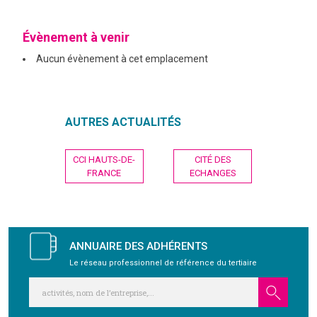
GRAVITY
Évènement à venir
Aucun évènement à cet emplacement
PUBLICATIONS
NOUS REJOINDRE
AUTRES ACTUALITÉS
Navigation
CCI HAUTS-DE-
CITÉ DES
de
FRANCE
ECHANGES
l’article
ANNUAIRE DES ADHÉRENTS
Le réseau professionnel de référence du tertiaire