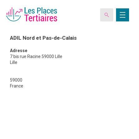
ADIL Nord et Pas-de-Calais
Adresse
ESPACE ADHÉRENT
7 bis rue Racine 59000 Lille
Lille
L’ASSOCIATION
ADIL
59000
Nord
France
et
Pas-
LES CLUBS DES PLACES TERTIAIRES
de-
Calais
VERIQUALIS
EVÉNEMENTS