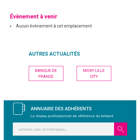
GRAVITY
Évènement à venir
Aucun évènement à cet emplacement
PUBLICATIONS
NOUS REJOINDRE
AUTRES ACTUALITÉS
Navigation
BANQUE DE
MOXY LILLE
de
FRANCE
CITY
l’article
ANNUAIRE DES ADHÉRENTS
Le réseau professionnel de référence du tertiaire