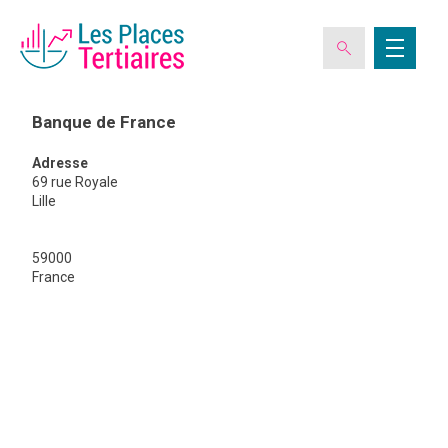
Banque de France
Adresse
ESPACE ADHÉRENT
69 rue Royale
Lille
L’ASSOCIATION
59000
Banque
France
de
France
LES CLUBS DES PLACES TERTIAIRES
VERIQUALIS
EVÉNEMENTS