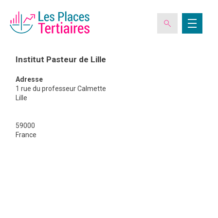
Institut Pasteur de Lille
Adresse
ESPACE ADHÉRENT
1 rue du professeur Calmette
Lille
L’ASSOCIATION
59000
Institut
Pasteur
France
de
Lille
LES CLUBS DES PLACES TERTIAIRES
VERIQUALIS
EVÉNEMENTS