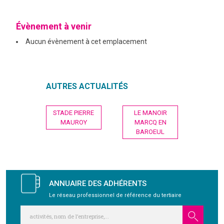
GRAVITY
Évènement à venir
Aucun évènement à cet emplacement
PUBLICATIONS
NOUS REJOINDRE
AUTRES ACTUALITÉS
Navigation
STADE PIERRE
LE MANOIR
de
MAUROY
MARCQ EN
l’article
BAROEUL
ANNUAIRE DES ADHÉRENTS
Le réseau professionnel de référence du tertiaire