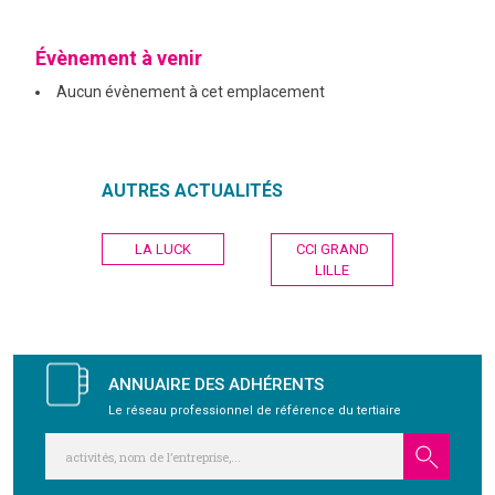
GRAVITY
Évènement à venir
Aucun évènement à cet emplacement
PUBLICATIONS
NOUS REJOINDRE
AUTRES ACTUALITÉS
Navigation
LA LUCK
CCI GRAND
de
LILLE
l’article
ANNUAIRE DES ADHÉRENTS
Le réseau professionnel de référence du tertiaire