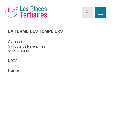
LA FERME DES TEMPLIERS
Adresse
ESPACE ADHÉRENT
57 route de Pérenchies
VERLINGHEM
NORD
L’ASSOCIATION
LA
FERME
France
DES
TEMPLIER
LES CLUBS DES PLACES TERTIAIRES
VERIQUALIS
EVÉNEMENTS