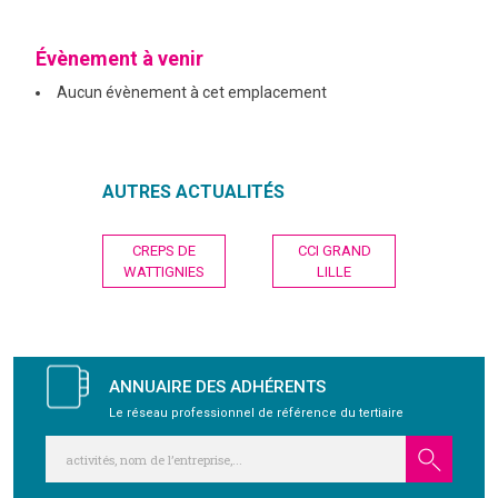
GRAVITY
Évènement à venir
Aucun évènement à cet emplacement
PUBLICATIONS
NOUS REJOINDRE
AUTRES ACTUALITÉS
Navigation
CREPS DE
CCI GRAND
de
WATTIGNIES
LILLE
l’article
ANNUAIRE DES ADHÉRENTS
Le réseau professionnel de référence du tertiaire