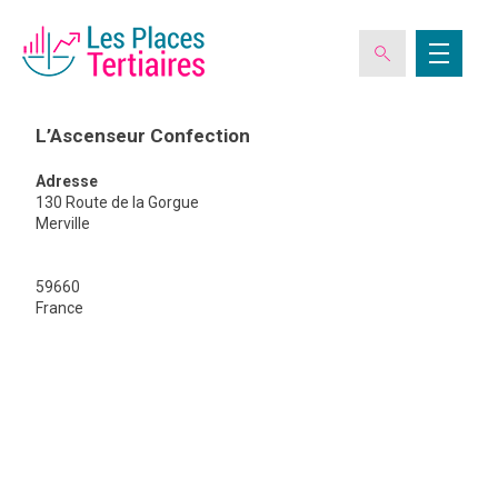
L’Ascenseur Confection
Adresse
ESPACE ADHÉRENT
130 Route de la Gorgue
Merville
L’ASSOCIATION
59660
France
L’Ascense
Confection
LES CLUBS DES PLACES TERTIAIRES
VERIQUALIS
EVÉNEMENTS