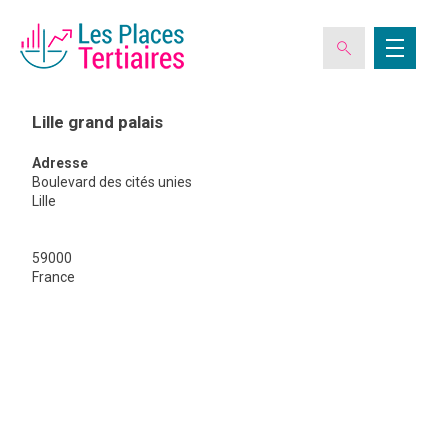
Lille grand palais
Adresse
ESPACE ADHÉRENT
Boulevard des cités unies
Lille
L’ASSOCIATION
59000
Lille
France
grand
palais
LES CLUBS DES PLACES TERTIAIRES
VERIQUALIS
EVÉNEMENTS