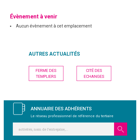
GRAVITY
Évènement à venir
Aucun évènement à cet emplacement
PUBLICATIONS
NOUS REJOINDRE
AUTRES ACTUALITÉS
Navigation
FERME DES
CITÉ DES
de
TEMPLIERS
ECHANGES
l’article
ANNUAIRE DES ADHÉRENTS
Le réseau professionnel de référence du tertiaire