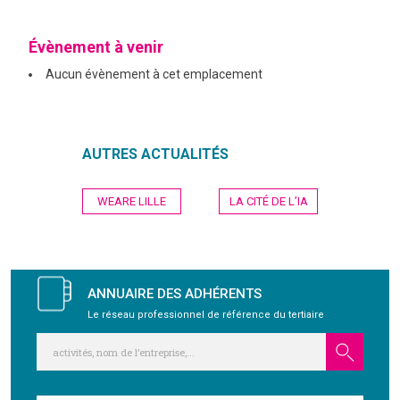
GRAVITY
Évènement à venir
Aucun évènement à cet emplacement
PUBLICATIONS
NOUS REJOINDRE
AUTRES ACTUALITÉS
Navigation
WEARE LILLE
LA CITÉ DE L’IA
de
l’article
ANNUAIRE DES ADHÉRENTS
Le réseau professionnel de référence du tertiaire