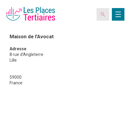
Maison de l’Avocat
Adresse
ESPACE ADHÉRENT
8 rue d'Angleterre
Lille
L’ASSOCIATION
59000
Maison
France
de
l’Avocat
LES CLUBS DES PLACES TERTIAIRES
VERIQUALIS
EVÉNEMENTS