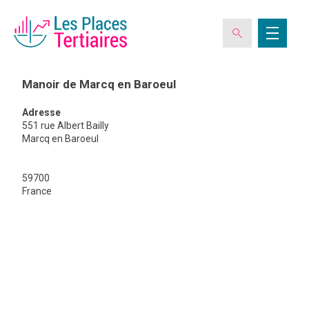
Manoir de Marcq en Baroeul
Adresse
ESPACE ADHÉRENT
551 rue Albert Bailly
Marcq en Baroeul
L’ASSOCIATION
Manoir
59700
de
France
Marcq
en
LES CLUBS DES PLACES TERTIAIRES
Baroeul
VERIQUALIS
EVÉNEMENTS