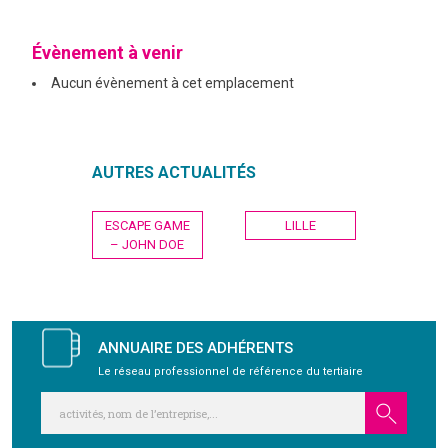
GRAVITY
Évènement à venir
Aucun évènement à cet emplacement
PUBLICATIONS
NOUS REJOINDRE
AUTRES ACTUALITÉS
Navigation
ESCAPE GAME
LILLE
de
– JOHN DOE
l’article
ANNUAIRE DES ADHÉRENTS
Le réseau professionnel de référence du tertiaire