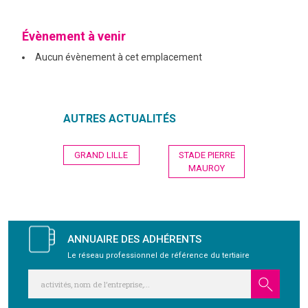
GRAVITY
Évènement à venir
Aucun évènement à cet emplacement
PUBLICATIONS
NOUS REJOINDRE
AUTRES ACTUALITÉS
Navigation
GRAND LILLE
STADE PIERRE
de
MAUROY
l’article
ANNUAIRE DES ADHÉRENTS
Le réseau professionnel de référence du tertiaire