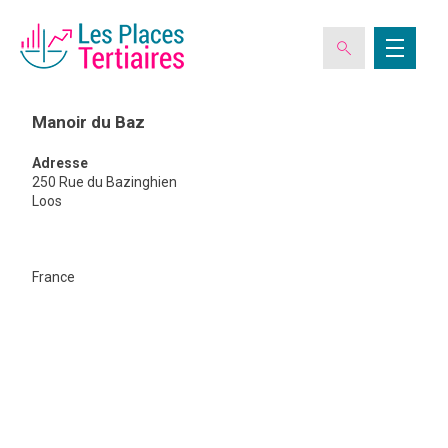
Manoir du Baz
Adresse
ESPACE ADHÉRENT
250 Rue du Bazinghien
Loos
L’ASSOCIATION
Manoir
France
du
Baz
LES CLUBS DES PLACES TERTIAIRES
VERIQUALIS
EVÉNEMENTS