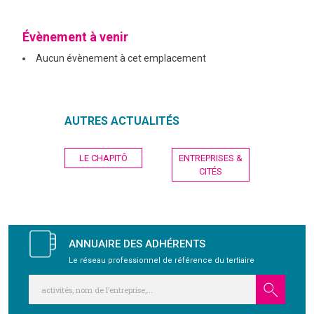
GRAVITY
Évènement à venir
Aucun évènement à cet emplacement
PUBLICATIONS
NOUS REJOINDRE
AUTRES ACTUALITÉS
Navigation
LE CHAPITÔ
ENTREPRISES &
de
CITÉS
l’article
ANNUAIRE DES ADHÉRENTS
Le réseau professionnel de référence du tertiaire