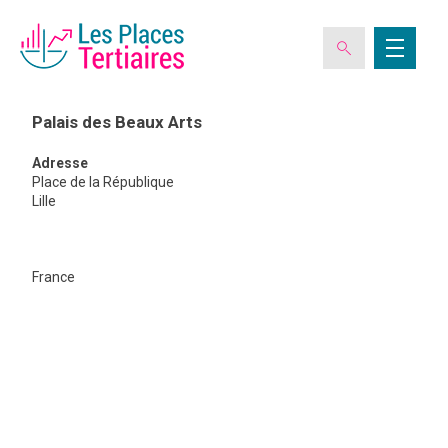
Palais des Beaux Arts
Adresse
ESPACE ADHÉRENT
Place de la République
Lille
L’ASSOCIATION
Palais
des
France
Beaux
Arts
LES CLUBS DES PLACES TERTIAIRES
VERIQUALIS
EVÉNEMENTS