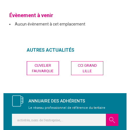
GRAVITY
Évènement à venir
Aucun évènement à cet emplacement
PUBLICATIONS
NOUS REJOINDRE
AUTRES ACTUALITÉS
Navigation
CUVELIER
CCI GRAND
de
FAUVARQUE
LILLE
l’article
ANNUAIRE DES ADHÉRENTS
Le réseau professionnel de référence du tertiaire