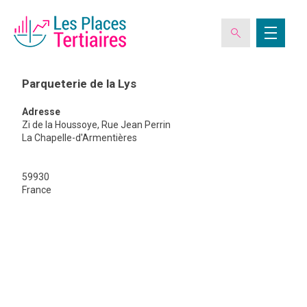
Parqueterie de la Lys
Adresse
ESPACE ADHÉRENT
Zi de la Houssoye, Rue Jean Perrin
La Chapelle-d'Armentières
L’ASSOCIATION
59930
Parqueteri
de
France
la
Lys
LES CLUBS DES PLACES TERTIAIRES
VERIQUALIS
EVÉNEMENTS