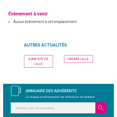
GRAVITY
Évènement à venir
Aucun évènement à cet emplacement
PUBLICATIONS
NOUS REJOINDRE
AUTRES ACTUALITÉS
Navigation
ICAM SITE DE
WEARE LILLE
de
LILLE
l’article
ANNUAIRE DES ADHÉRENTS
Le réseau professionnel de référence du tertiaire