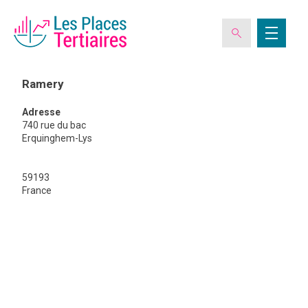
Ramery
Adresse
ESPACE ADHÉRENT
740 rue du bac
Erquinghem-Lys
L’ASSOCIATION
59193
France
Ramery
LES CLUBS DES PLACES TERTIAIRES
VERIQUALIS
EVÉNEMENTS