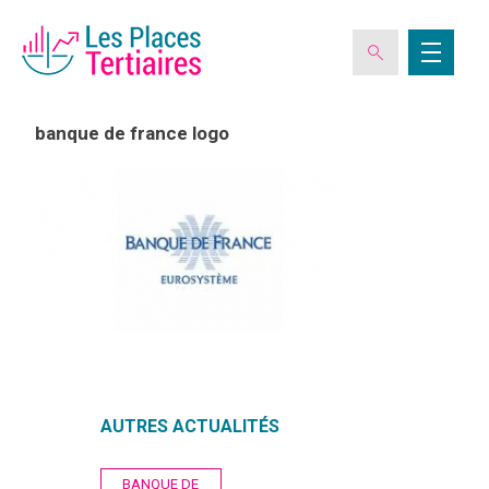
banque de france logo
ESPACE ADHÉRENT
L’ASSOCIATION
LES CLUBS DES PLACES TERTIAIRES
VERIQUALIS
AUTRES ACTUALITÉS
EVÉNEMENTS
Navigation
BANQUE DE