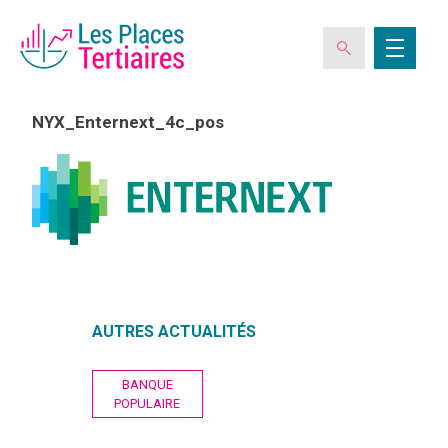
NYX_Enternext_4c_pos
ESPACE ADHÉRENT
L’ASSOCIATION
LES CLUBS DES PLACES TERTIAIRES
AUTRES ACTUALITÉS
VERIQUALIS
Navigation
BANQUE
de
POPULAIRE
l’article
EVÉNEMENTS