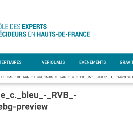
TERTIAIRES
VERIQUALIS
EVÉNEMENTS
GRAVI
>
CCI HAUTS DE FRANCE
>
CCI_HAUTS-DE-FRANCE_C._BLEU_-_RVB_-_300DPI__1_-REMOVEBG-
e_c._bleu_-_RVB_-
ebg-preview