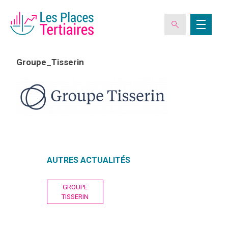
Groupe_Tisserin
ESPACE ADHÉRENT
L’ASSOCIATION
LES CLUBS DES PLACES TERTIAIRES
AUTRES ACTUALITÉS
Navigation
VERIQUALIS
GROUPE
de
TISSERIN
l’article
EVÉNEMENTS