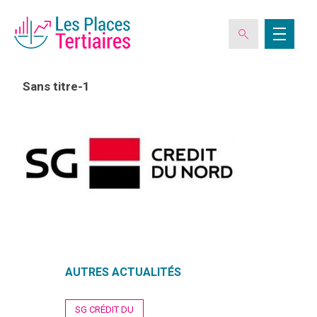
Sans titre-1
ESPACE ADHÉRENT
L’ASSOCIATION
LES CLUBS DES PLACES TERTIAIRES
VERIQUALIS
AUTRES ACTUALITÉS
EVÉNEMENTS
Navigation
SG CRÉDIT DU