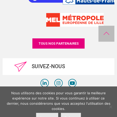
TOUS NOS PARTENAIRES
SUIVEZ-NOUS
Nous utilisons des cookies pour vous garantir la meilleure
Politique de confidentialité
expérience sur notre site. Si vous continuez à utiliser ce
dernier, nous considérerons que vous acceptez l'utilisation des
Mentions légales
cookies.
©LesPlacesTertiaires 2026