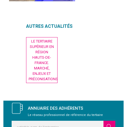
GRAVITY
AUTRES ACTUALITÉS
PUBLICATIONS
Navigation
LE TERTIAIRE
NOUS REJOINDRE
de
SUPÉRIEUR EN
l’article
RÉGION
HAUTS-DE-
FRANCE.
MARCHÉ,
ENJEUX ET
PRÉCONISATIONS
ANNUAIRE DES ADHÉRENTS
Le réseau professionnel de référence du tertiaire