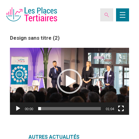
Design sans titre (2)
Lecteur
vidéo
ESPACE ADHÉRENT
L’ASSOCIATION
LES CLUBS DES PLACES TERTIAIRES
00:00
01:04
VERIQUALIS
EVÉNEMENTS
AUTRES ACTUALITÉS