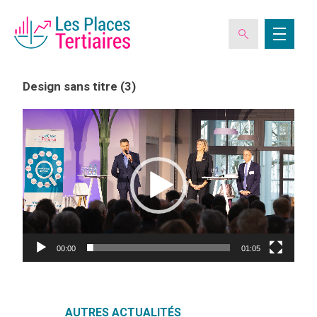
Design sans titre (3)
Lecteur
vidéo
ESPACE ADHÉRENT
L’ASSOCIATION
LES CLUBS DES PLACES TERTIAIRES
00:00
01:05
VERIQUALIS
EVÉNEMENTS
AUTRES ACTUALITÉS