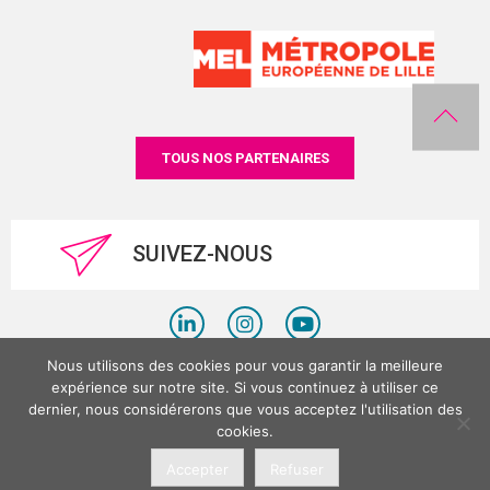
TOUS NOS PARTENAIRES
SUIVEZ-NOUS
Nous utilisons des cookies pour vous garantir la meilleure
Politique de confidentialité
expérience sur notre site. Si vous continuez à utiliser ce
dernier, nous considérerons que vous acceptez l'utilisation des
Mentions légales
cookies.
©LesPlacesTertiaires 2026
Accepter
Refuser