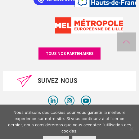
TOUS NOS PARTENAIRES
SUIVEZ-NOUS
Nous utilisons des cookies pour vous garantir la meilleure
Politique de confidentialité
expérience sur notre site. Si vous continuez à utiliser ce
dernier, nous considérerons que vous acceptez l'utilisation des
Mentions légales
cookies.
©LesPlacesTertiaires 2026